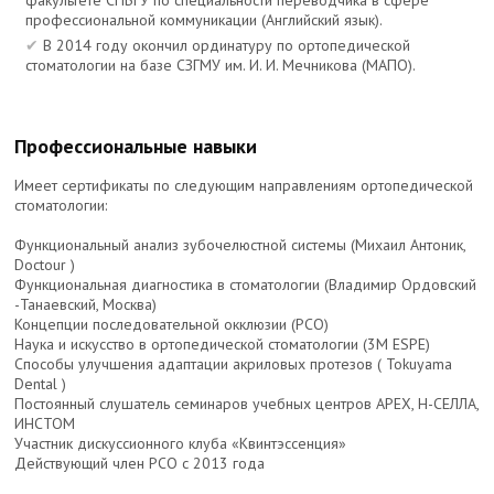
факультете СПБГУ по специальности переводчика в сфере
профессиональной коммуникации (Английский язык).
В 2014 году окончил ординатуру по ортопедической
стоматологии на базе СЗГМУ им. И. И. Мечникова (МАПО).
Профессиональные навыки
Имеет сертификаты по следующим направлениям ортопедической
стоматологии:
Функциональный анализ зубочелюстной системы (Михаил Антоник,
Doctour )
Функциональная диагностика в стоматологии (Владимир Ордовский
-Танаевский, Москва)
Концепции последовательной окклюзии (РСО)
Наука и искусство в ортопедической стоматологии (3M ESPE)
Способы улучшения адаптации акриловых протезов ( Tokuyama
Dental )
Постоянный слушатель семинаров учебных центров APEX, Н-СЕЛЛА,
ИНСТОМ
Участник дискуссионного клуба «Квинтэссенция»
Действующий член РСО с 2013 года