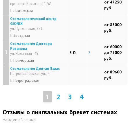
от 47250
проспект Косыгина, 17к1
руб.
Ладожская
Стоматологический центр
GIONIX
от 85000
ул. Пулковская, 8к1
руб.
Звездная
Стоматология Доктора
от 60000
Розанова
5.0
2
до 75000
ул. Наличная , 49
руб.
Приморская
Стоматология Дентал Палас
от 89600
Петропавловская ул., 4
руб.
Петроградская
1
2
3
4
Отзывы о лингвальных брекет системах
Найдено 1 отзыв