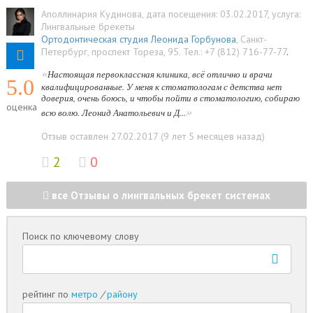
Аполлинария Кудинова
, дата посещения: 03.02.2017
, услуга:
Лингвальные брекеты
Ортодонтическая студия Леонида Горбунова
,
Санкт-
Петербург
,
проспект Тореза, 95
.
Тел.:
+7 (812) 716-77-77
.
«
Настоящая первоклассная клиника, всё отлично и врачи
5.0
квалифицированные. У меня к стоматологам с детства нет
доверия, очень боюсь, и чтобы пойти в стоматологию, собираю
оценка
»
всю волю. Леонид Анатольевич и Д...
Отзыв оставлен 27.02.2017 (9 лет 5 месяцев назад)
2
0
все Отзывы о лингвальных брекет системах
Поиск по ключевому слову
рейтинг по
метро
/
району