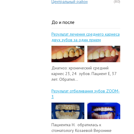
Центральный район
(80)
До и после
Результат лечения среднего кариеса
двух зубов за один прием
Диагноз: хронический средний
кариес 23, 24 зубов. Пациент Е, 37
лет. Обратил...
Результат отбеливания зубов ZOOM-
3
Пациентка Н. обратилась к
стоматологу Козаевой Веронике