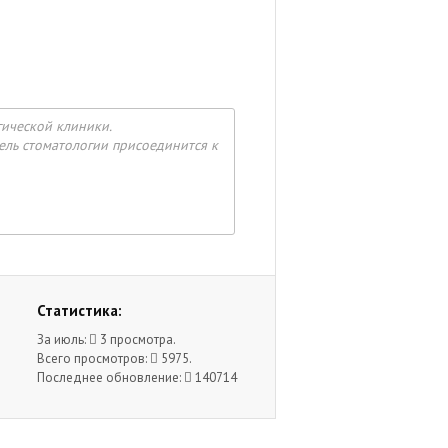
гической клиники.
тель стоматологии присоединится к
Статистика:
За июль:
3 просмотра.
Всего просмотров:
5975.
Последнее обновление:
140714