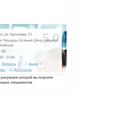
5.0
г, ул. Гороховая, 25
я Площадь, Гостиный Двор, Невский
лтейская
1-80
0 - 21:00
Вопросы
1
Акции
4
ены
До и после
 результате которой вы получите
наших специалистов.