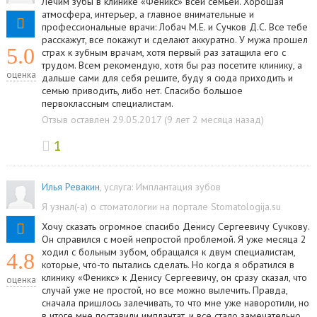
Лечим зубы в клинике «Феникс» всей семьей. Хорошая
атмосфера, интерьер, а главное внимательные и
профессиональные врачи: Лобач М.Е. и Сучков Д.С. Все тебе
расскажут, все покажут и сделают аккуратно. У мужа прошел
5.0
страх к зубным врачам, хотя первый раз затащила его с
трудом. Всем рекомендую, хотя бы раз посетите клинику, а
оценка
дальше сами для себя решите, буду я сюда приходить и
семью приводить, либо нет. Спасибо большое
первоклассным специалистам.
Отзыв оставлен 29.05.2017 (9 лет 2 месяца назад)
1
Илья Ревакин
, услуга:
Имплантация зубов
Я узнал(-а) о стоматологии на портале Stomatologija.su
Хочу сказать огромное спасибо Денису Сергеевичу Сучкову.
Он справился с моей непростой проблемой. Я уже месяца 2
ходил с больным зубом, обращался к двум специалистам,
4.8
которые, что-то пытались сделать. Но когда я обратился в
клинику «Феникс» к Денису Сергеевичу, он сразу сказал, что
оценка
случай уже не простой, но все можно вылечить. Правда,
сначала пришлось залечивать, то что мне уже наворотили, но
в итоге мне поставили имплантат, и все стало замечательно.