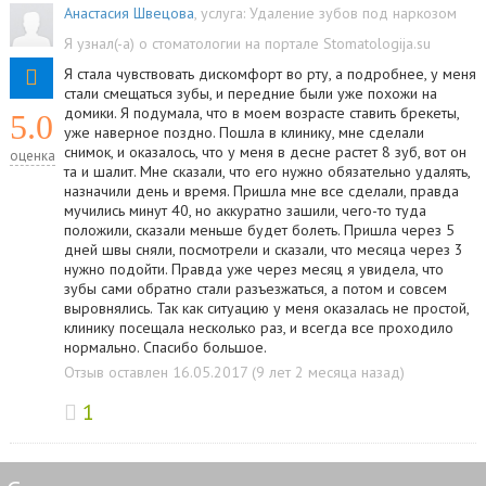
Анастасия Швецова
, услуга:
Удаление зубов под наркозом
Я узнал(-а) о стоматологии на портале Stomatologija.su
Я стала чувствовать дискомфорт во рту, а подробнее, у меня
стали смещаться зубы, и передние были уже похожи на
домики. Я подумала, что в моем возрасте ставить брекеты,
5.0
уже наверное поздно. Пошла в клинику, мне сделали
снимок, и оказалось, что у меня в десне растет 8 зуб, вот он
оценка
та и шалит. Мне сказали, что его нужно обязательно удалять,
назначили день и время. Пришла мне все сделали, правда
мучились минут 40, но аккуратно зашили, чего-то туда
положили, сказали меньше будет болеть. Пришла через 5
дней швы сняли, посмотрели и сказали, что месяца через 3
нужно подойти. Правда уже через месяц я увидела, что
зубы сами обратно стали разъезжаться, а потом и совсем
выровнялись. Так как ситуацию у меня оказалась не простой,
клинику посещала несколько раз, и всегда все проходило
нормально. Спасибо большое.
Отзыв оставлен 16.05.2017 (9 лет 2 месяца назад)
1