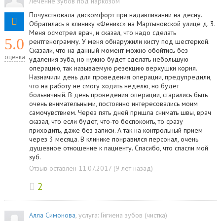
Лечение зубов под наркозом
Почувствовала дискомфорт при надавливании на десну.
Обратилась в клинику «Феникс» на Мартыновской улице д. 3.
Меня осмотрел врач, и сказал, что надо сделать
5.0
рентгенограмму. У меня обнаружили кисту под шестеркой.
Сказали, что на данный момент можно обойтись без
оценка
удаления зуба, но нужно будет сделать небольшую
операцию, так называемую резекцию верхушки корня.
Назначили день для проведения операции, предупредили,
что на работу не смогу ходить неделю, но будет
больничный. В день проведения операции, старались быть
очень внимательными, постоянно интересовались моим
самочувствием. Через пять дней пришла снимать швы, врач
сказал, что если будет, что-то беспокоить, то сразу
приходить, даже без записи. А так на контрольный прием
через 3 месяца. В клинике понравился персонал, очень
душевное отношение к пациенту. Спасибо, что спасли мой
зуб.
Отзыв оставлен 11.07.2017 (9 лет назад)
2
Алла Симонова
, услуга:
Гигиена зубов (чистка)