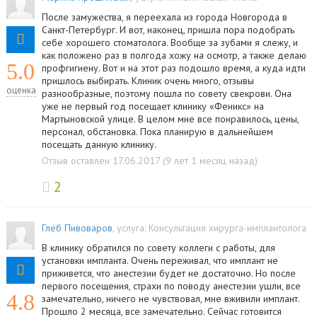
После замужества, я переехала из города Новгорода в
Санкт-Петербург. И вот, наконец, пришла пора подобрать
себе хорошего стоматолога. Вообще за зубами я слежу, и
как положено раз в полгода хожу на осмотр, а также делаю
5.0
профгигиену. Вот и на этот раз подошло время, а куда идти
пришлось выбирать. Клиник очень много, отзывы
оценка
разнообразные, поэтому пошла по совету свекрови. Она
уже не первый год посещает клинику «Феникс» на
Мартыновской улице. В целом мне все понравилось, цены,
персонал, обстановка. Пока планирую в дальнейшем
посещать данную клинику.
Отзыв оставлен 17.06.2017 (9 лет 1 месяц назад)
2
Глеб Пивоваров
, услуга:
Консультация хирурга-имплантолога
В клинику обратился по совету коллеги с работы, для
установки импланта. Очень переживал, что имплант не
приживется, что анестезии будет не достаточно. Но после
первого посещения, страхи по поводу анестезии ушли, все
4.8
замечательно, ничего не чувствовал, мне вживили имплант.
Прошло 2 месяца, все замечательно. Сейчас готовится