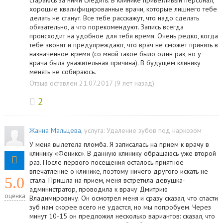
стараюсь за ними следить. В клинике приветливый персонал,
хорошие квалифицированные врачи, которые лишнего тебе
делать не станут. Все тебе расскажут, что надо сделать
обязательно, а что порекомендуют. Запись всегда
происходит на удобное для тебя время. Очень редко, когда
тебе звонят и предупреждают, что врач не сможет принять в
назначенное время (со мной такое было один раз, но у
врача была уважительная причина). В будущем клинику
менять не собираюсь.
Отзыв оставлен 21.07.2017 (9 лет назад)
2
Жанна Мальцева
, услуга:
Удаление зубов под наркозом
У меня вылетела пломба. Я записалась на прием к врачу в
клинику «Феникс». В данную клинику обращаюсь уже второй
раз. После первого посещения осталось приятное
впечатление о клинике, поэтому ничего другого искать не
5.0
стала. Пришла на прием, меня встретила девушка-
администратор, проводила к врачу Дмитрию
оценка
Владимировичу. Он осмотрел меня и сразу сказал, что спасти
зуб нам скорее всего не удастся, но мы попробуем. Через
минут 10-15 он предложил несколько вариантов: сказал, что