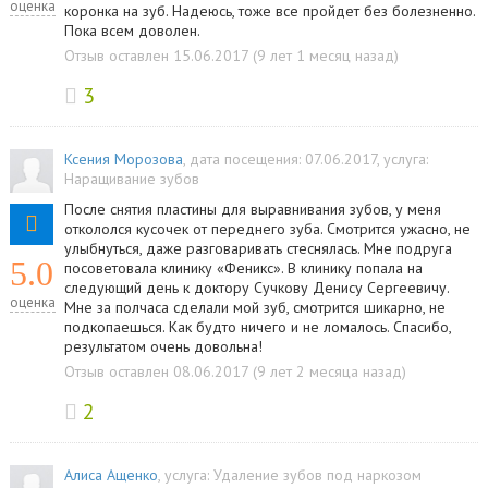
оценка
коронка на зуб. Надеюсь, тоже все пройдет без болезненно.
Пока всем доволен.
Отзыв оставлен 15.06.2017 (9 лет 1 месяц назад)
3
Ксения Морозова
, дата посещения: 07.06.2017
, услуга:
Наращивание зубов
После снятия пластины для выравнивания зубов, у меня
откололся кусочек от переднего зуба. Смотрится ужасно, не
улыбнуться, даже разговаривать стеснялась. Мне подруга
5.0
посоветовала клинику «Феникс». В клинику попала на
следующий день к доктору Сучкову Денису Сергеевичу.
оценка
Мне за полчаса сделали мой зуб, смотрится шикарно, не
подкопаешься. Как будто ничего и не ломалось. Спасибо,
результатом очень довольна!
Отзыв оставлен 08.06.2017 (9 лет 2 месяца назад)
2
Алиса Ащенко
, услуга:
Удаление зубов под наркозом