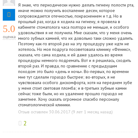
Я знаю, что периодически нужно делать гигиену полости рта,
иначе можно получить воспаление десен, которое
сопровождается отечностью, покраснением и т.д. Но в
прошлый раз, когда я ходила на гигиену, я провела в
5.0
кабинете стоматолога часа полтора не меньше, и особого
удовольствия я не получила. Мне сказали, что у меня очень
оценка
много зубных камней, что их довольно таки сложно удалить.
Поэтому как-то второй раз на эту процедуру уже идти не
хотелось. Но моя подруга посоветовала клинику «Феникс»,
сказала, что сама ходила, и ей даже удалось во время
процедуры немного подремать. Вот и я решилась, сходить
второй раз. И правда, по сравнению с предыдущим
походом это было «день и ночь». Во-первых, по времени
мне тут сделали гораздо быстрее; во-вторых, я не
чувствовала особого дискомфорта, хотя на переднем зубе
у меня стоит световая пломба; и в-третьих зубные камни
сейчас тоже были, но их удаление прошло гораздо не
заметнее. Хочу сказать огромное спасибо персоналу
стоматологической клиники.
Отзыв оставлен 30.06.2017 (9 лет 1 месяц назад)
2