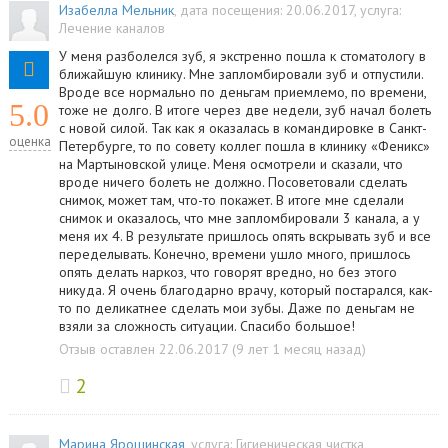
Изабелла Мельник
, дата посещения: 20.06.2017
, услуга:
Лечение каналов
У меня разболелся зуб, я экстренно пошла к стоматологу в
ближайшую клинику. Мне запломбировали зуб и отпустили.
Вроде все нормально по деньгам приемлемо, по времени,
5.0
тоже не долго. В итоге через две недели, зуб начал болеть
с новой силой. Так как я оказалась в командировке в Санкт-
оценка
Петербурге, то по совету коллег пошла в клинику «Феникс»
на Мартыновской улице. Меня осмотрели и сказали, что
вроде ничего болеть не должно. Посоветовали сделать
снимок, может там, что-то покажет. В итоге мне сделали
снимок и оказалось, что мне запломбировали 3 канала, а у
меня их 4. В результате пришлось опять вскрывать зуб и все
переделывать. Конечно, времени ушло много, пришлось
опять делать наркоз, что говорят вредно, но без этого
никуда. Я очень благодарно врачу, который постарался, как-
то по деликатнее сделать мои зубы. Даже по деньгам не
взяли за сложность ситуации. Спасибо большое!
Отзыв оставлен 22.06.2017 (9 лет 1 месяц назад)
2
Марина Ярошинская
, услуга:
Гигиеническая чистка