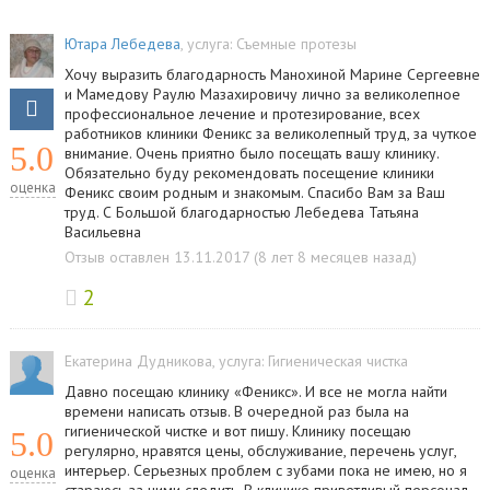
Ютара Лебедева
, услуга:
Съемные протезы
Хочу выразить благодарность Манохиной Марине Сергеевне
и Мамедову Раулю Мазахировичу лично за великолепное
профессиональное лечение и протезирование, всех
работников клиники Феникс за великолепный труд, за чуткое
5.0
внимание. Очень приятно было посещать вашу клинику.
Обязательно буду рекомендовать посещение клиники
оценка
Феникс своим родным и знакомым. Спасибо Вам за Ваш
труд. С Большой благодарностью Лебедева Татьяна
Васильевна
Отзыв оставлен 13.11.2017 (8 лет 8 месяцев назад)
2
Екатерина Дудникова
, услуга:
Гигиеническая чистка
Давно посещаю клинику «Феникс». И все не могла найти
времени написать отзыв. В очередной раз была на
гигиенической чистке и вот пишу. Клинику посещаю
5.0
регулярно, нравятся цены, обслуживание, перечень услуг,
интерьер. Серьезных проблем с зубами пока не имею, но я
оценка