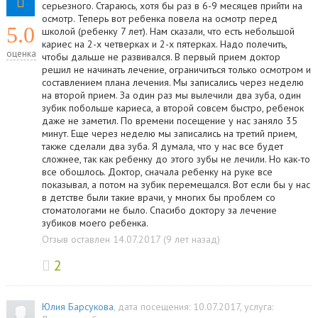
серьезного. Стараюсь, хотя бы раз в 6-9 месяцев прийти на
осмотр. Теперь вот ребенка повела на осмотр перед
5.0
школой (ребенку 7 лет). Нам сказали, что есть небольшой
кариес на 2-х четверках и 2-х пятерках. Надо полечить,
оценка
чтобы дальше не развивался. В первый прием доктор
решил не начинать лечение, ограничиться только осмотром и
составлением плана лечения. Мы записались через неделю
на второй прием. За один раз мы вылечили два зуба, один
зубик побольше кариеса, а второй совсем быстро, ребенок
даже не заметил. По времени посещение у нас заняло 35
минут. Еще через неделю мы записались на третий прием,
также сделали два зуба. Я думала, что у нас все будет
сложнее, так как ребенку до этого зубы не лечили. Но как-то
все обошлось. Доктор, сначала ребенку на руке все
показывал, а потом на зубик перемещался. Вот если бы у нас
в детстве были такие врачи, у многих бы проблем со
стоматологами не было. Спасибо доктору за лечение
зубиков моего ребенка.
Отзыв оставлен 14.07.2017 (9 лет назад)
2
Юлия Барсукова
, дата посещения: 10.07.2017
, услуга: