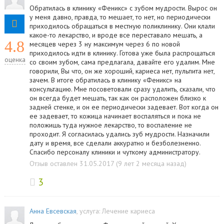
Обратилась в клинику «Феникс» с зубом мудрости. Вырос он
у меня давно, правда, то мешает, то нет, но периодически
приходилось обращаться в местную поликлинику. Они клали
какое-то лекарство, и вроде все переставало мешать, а
4.8
месяцев через 3 ну максимум через 6 по новой
приходилось идти в клинику. Готова уже была распрощаться
оценка
со своим зубом, сама предлагала, давайте его удалим. Мне
говорили, Вы что, он же хороший, кариеса нет, пульпита нет,
зачем. В итоге обратилась в клинику «Феникс» на
консультацию. Мне посоветовали сразу удалить, сказали, что
он всегда будет мешать, так как он расположен близко к
задней стенке, и он ее периодически задевает. Вот когда он
ее задевает, то кожица начинает воспаляться и пока не
положишь туда нужное лекарство, то воспаление не
проходит. Я согласилась удались зуб мудрости. Назначили
дату и время, все сделали аккуратно и безболезненно.
Спасибо персоналу клиники и чуткому администратору.
Отзыв оставлен 31.05.2017 (9 лет 2 месяца назад)
3
Анна Евсевская
, услуга:
Лечение кариеса