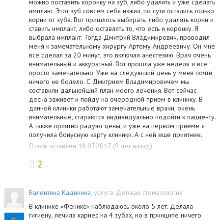
можно поставить коронку на зуб, либо удалить и уже сделать
имплант. Этот зуб совсем себя изжил, по сути остались только
корни от зуба. Вот пришлось выбирать, либо удалять корни и
ставить имплант, либо оставлять то, что есть и коронку. Я
выбрала имплант. Тогда Дмитрий Владимирович, проводил
меня к замечательному хирургу Артему Андреевичу. Он мне
все сделал за 20 минут, это включая анестезию. Врач очень
внимательный и аккуратный. Вот прошла уже неделя и все
просто замечательно. Уже на следующий день у меня почти
ничего не болело. С Дмитрием Владимировичем мы
составили дальнейший план моего лечения. Вот сейчас
десна заживет и пойду на очередной прием в клинику. В
данной клиники работают замечательные врачи, очень
внимательные, стараются индивидуально подойти к пациенту.
А также приятно радуют цены, и уже на первом приеме я
получила бонусную карту клиники. А с ней еще приятнее.
Отзыв оставлен 18.07.2017 (9 лет назад)
2
Валентина Кадинина
, услуга:
Детская стоматология
В клинике «Феникс» наблюдаюсь около 5 лет. Делала
гигиену, лечила кариес на 4 зубах, но в принципе ничего