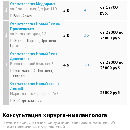
Стоматология Медгарант
от 18700
ул. Смоленская, 9, офис 110
5.0
4
руб.
Балтийская
Стоматология Новый Век на
Просвещения
от 22000 до
ул. Композиторов, 12
5.0
36
25000 руб.
Озерки, Парнас, Проспект
Просвещения
Стоматология Новый Век в
Девяткино
от 22000 до
Воронцовский бульвар, 6
4.9
30
25000 руб.
Гражданский Проспект,
Девяткино
Стоматология Новый век на
Лесной
25000 руб.
Маршала Блюхера пр-кт, 6к2
Выборгская, Лесная
Консультация хирурга-имплантолога
Цены на консультацию хирурга-имплантолога, найдено 29
стоматологических учреждений