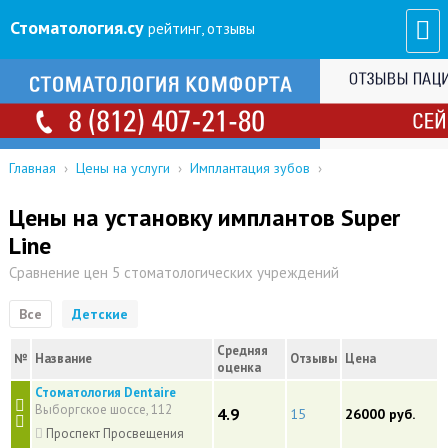
Стоматология
.су
рейтинг, отзывы
Главная
›
Цены на услуги
›
Имплантация зубов
›
Цены на установку имплантов Super
Line
Сравнение цен 5 стоматологических учреждений
Все
Детские
Средняя
№
Название
Отзывы
Цена
оценка
Стоматология Dentaire
Выборгское шоссе, 112
4.9
15
26000 руб.
Проспект Просвещения