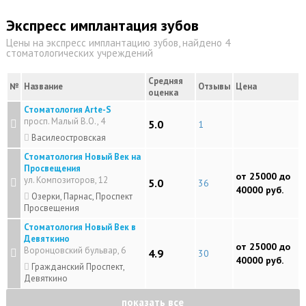
Экспресс имплантация зубов
Цены на экспресс имплантацию зубов, найдено 4
стоматологических учреждений
Средняя
№
Название
Отзывы
Цена
оценка
Стоматология Arte-S
просп. Малый В.О., 4
5.0
1
Василеостровская
Стоматология Новый Век на
Просвещения
от 25000 до
ул. Композиторов, 12
5.0
36
40000 руб.
Озерки, Парнас, Проспект
Просвещения
Стоматология Новый Век в
Девяткино
от 25000 до
Воронцовский бульвар, 6
4.9
30
40000 руб.
Гражданский Проспект,
Девяткино
показать все